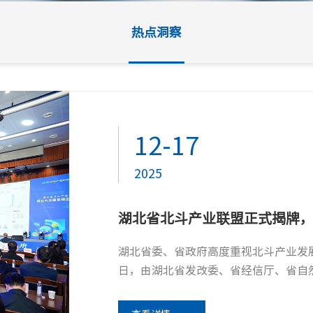
热点洞察
05-20
04-23
12-17
12-15
2026
2026
2025
2025
五载同行，以守为诺丨吧哒科技
东湖问道 感恩同行 | 吧哒科
湖北省北斗产业联盟正式揭牌
24小时守护舱自2021年9月10日正
4月18日，以“铸数据安全底座·驭A
湖北省委、省政府高度重视北斗产业发展
12月11日，2025年工业信息安全
专业能力为客户业务筑牢稳定基石。 2026年5月20日，这份陪伴再启新章，守护舱焕新升级，以全
开，来自政府、企业、高校金融机构和
日，由湖北省发改委、省经信厅、省自
宾，聚焦工业控制系统网络安全、工业
新姿态，延续无声守护，奔赴长效...
届大会由吧哒科技联合湖北大数...
联盟成立大会暨首届生态大...
与安全挑战等前沿议题，旨在深化行...