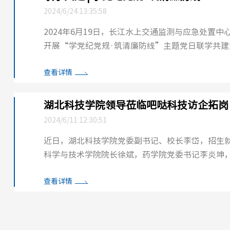
2024/6/24 13:35:58
2024年6月19日，长江水上交通监测与应急处置
开展“学党纪党规·筑清廉防线”主题党日联学共
的入党誓词，在庄严的宣誓声中，再次经历了心灵的净
查看详情
湖北科技学院领导莅临吧哒科技访企拓岗
2024/6/11 12:30:51
近日，湖北科技学院党委副书记、校长李岱，招生
科学与技术学院院长徐斌，药学院党委书记李炎坤
活动。武汉校友会会长蔡翔，执行会长方达远、汪新.
查看详情