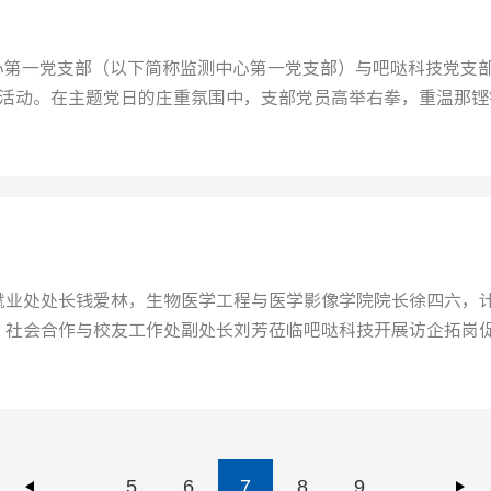
中心第一党支部（以下简称监测中心第一党支部）与吧哒科技党支
建活动。在主题党日的庄重氛围中，支部党员高举右拳，重温那铿
...
就业处处长钱爱林，生物医学工程与医学影像学院院长徐四六，
，社会合作与校友工作处副处长刘芳莅临吧哒科技开展访企拓岗
..
5
6
7
8
9