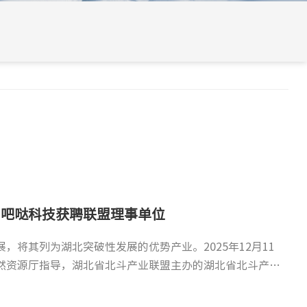
24小时守护舱焕新升级，智启新程
技参与第三届数据安全创新大会活动纪实
，吧哒科技获聘联盟理事单位
喜讯！吧哒科技“信服易备”入选工业领域数据保护与安全测评工信部重点实验室第一批工具名录
式投入运行以来，历经五载全天候值守，从未间断服务，始终以
I时代”为主题的东湖问道·第三届数据安全创新大会在武汉召
，将其列为湖北突破性发展的优势产业。2025年12月11
大会在北京隆重召开。大会汇聚政、产、学、研、用各界权威嘉
行业协会的千余名嘉宾齐聚一堂，共话数据安全新未来。本
然资源厅指导，湖北省北斗产业联盟主办的湖北省北斗产业
领域数据安全保护、人工智能安全及“十五五”新技术发展