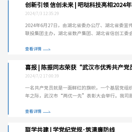
创新引领 信创未来 | 吧哒科技亮相20
2024/7/3 12:35:29
2024年6月27日，由湖北省委办公厅、湖北省委
联投集团主办，湖北省数产集团、湖北省信创工委会
国有企业信创供需对接会在湖北武汉成功举办。吧哒科
查看详情
喜报 | 陈振同志荣获“武汉市优秀共产
2024/7/2 17:00:39
一名共产党员就是一面鲜红的旗帜，一个基层党组织就是一个坚强的战斗堡垒。 
年之际，武汉市“两优一先”表彰大会举行。我司
时，他获评“2024年武汉市互联网行业优秀共产党员”
查看详情
联学共建 | 学党纪党规·筑清廉防线