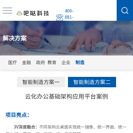
400-
881-
9891
解决方案
医疗
金融
政府
教育
企业
制造
智能制造方案一
智能制造方案二
云化办公基础架构应用平台案例
项目亮点：
3V深度融合：
不同架构云桌面实现统一镜像、统一界面、统一