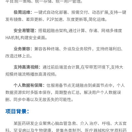
平台.统一策略、统一存储、统一用户管理。
极简运维：
一键式自动化部署、按需交付、动态扩展,支持一键
发布镜像、差异更新、P2P加速、灰度更新等,简化运维。
安全易管理：
搭载超融合架构,通过计算、存诸、网络多维度
HA机制,构建安全桌面。
业务兼容：
兼容各种终端、外设及业务软件，支持终端利旧、
改造迁移上云。
支持高清视频：
通过前后端混合计算,在窄带宽环境下,支持大
规模终端流畅播放高清视频。
个人数据有保障：
信服易备节点无缝融合到桌面节点中，个人
数据资源实时多版本保存，周期整合汇总，解决用户个人数据误
删、同步中毒以及无故丢失的可能性。
项目背景：
某医药研发企业聚焦心脑血管急救、介入 治疗、呼吸、大五官
科、罕见病以及生物健康，是集各类制剂、医疗器械和化学原料药