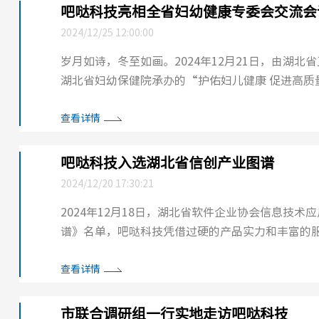
吧哒科技亮相全省妇幼健康专委会交流会
2024/12/25 12:00:00
岁月如诗，冬至如画。2024年12月21日，由湖
湖北省妇幼保健院承办的“护佑妇儿健康 促进高
会学术交流会议在武汉盛大召开。 来自全...
查看详情
吧哒科技入选湖北省信创产业图谱
2024/12/20 17:30:21
2024年12月18日，湖北省软件企业协会信息技
谱》名单，吧哒科技凭借过硬的产品实力和丰富的服务经验成功入选。 据悉，开展湖北
遴选工作，是贯彻落实新形势下国家信息技术应用创新
查看详情
市联合调研组一行实地走访吧哒科技