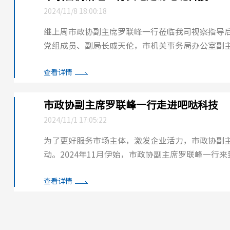
2024/11/8 18:00:18
继上周市政协副主席罗联峰一行莅临我司视察指导后，
党组成员、副局长戚天伦，市机关事务局办公室副
会议伊始，吧哒科技总经理陈立军首先...
查看详情
市政协副主席罗联峰一行走进吧哒科技
2024/11/1 17:05:22
为了更好服务市场主体，激发企业活力，市政协副
动。2024年11月伊始，市政协副主席罗联峰一
工作处三级调研员汤华陪同调研。 市政协副主席...
查看详情