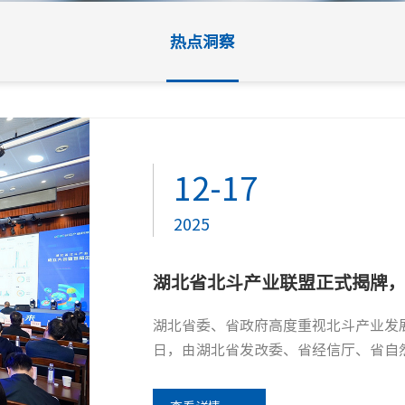
热点洞察
05-20
04-23
12-17
12-15
2026
2026
2025
2025
五载同行，以守为诺丨吧哒科技
东湖问道 感恩同行 | 吧哒科
湖北省北斗产业联盟正式揭牌
24小时守护舱自2021年9月10日正
4月18日，以“铸数据安全底座·驭A
湖北省委、省政府高度重视北斗产业发展
12月11日，2025年工业信息安全
专业能力为客户业务筑牢稳定基石。 2026年5月20日，这份陪伴再启新章，守护舱焕新升级，以全
开，来自政府、企业、高校金融机构和
日，由湖北省发改委、省经信厅、省自
宾，聚焦工业控制系统网络安全、工业
新姿态，延续无声守护，奔赴长效...
届大会由吧哒科技联合湖北大数...
联盟成立大会暨首届生态大...
与安全挑战等前沿议题，旨在深化行...