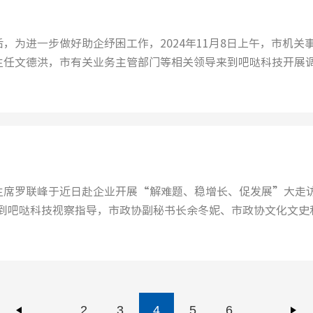
为进一步做好助企纾困工作，2024年11月8日上午，市机关
主任文德洪，市有关业务主管部门等相关领导来到吧哒科技开展
主席罗联峰于近日赴企业开展“解难题、稳增长、促发展”大走
行来到吧哒科技视察指导，市政协副秘书长余冬妮、市政协文化文史
2
3
4
5
6