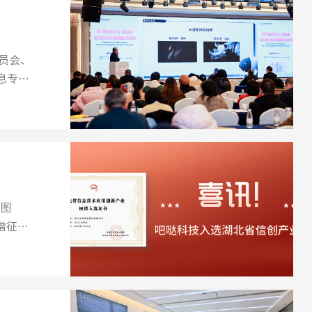
员会、
息专委
业图