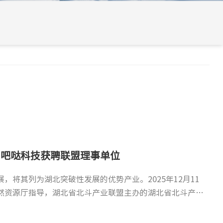
24小时守护舱焕新升级，智启新程
技参与第三届数据安全创新大会活动纪实
，吧哒科技获聘联盟理事单位
喜讯！吧哒科技“信服易备”入选工业领域数据保护与安全测评工信部重点实验室第一批工具名录
式投入运行以来，历经五载全天候值守，从未间断服务，始终以
I时代”为主题的东湖问道·第三届数据安全创新大会在武汉召
，将其列为湖北突破性发展的优势产业。2025年12月11
大会在北京隆重召开。大会汇聚政、产、学、研、用各界权威嘉
行业协会的千余名嘉宾齐聚一堂，共话数据安全新未来。本
然资源厅指导，湖北省北斗产业联盟主办的湖北省北斗产业
领域数据安全保护、人工智能安全及“十五五”新技术发展