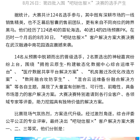
8月26日：第四批入围“吧哒信服×”决赛的选手产生
据统计，大赛共计124名选手参与，其中既有深耕市场的一线
销售精英，也不乏幕后智囊的售前团队，更有来自不同岗位的跨界
黑马。他们经历了124进40的首轮海选，40进14的四场预赛PK，在
历时一个月后的8月30日，“吧哒信服×”客户解决方案大赛决赛
在武汉融通中南花园酒店震撼来袭。
14名从预赛中脱颖而出的晋级选手，2名票选出的神秘嘉宾纷
纷上台，围绕“拥抱云原生-构建敏态化数据中心综合运维平
台”、“医疗数据共享平台解决方案”、“机房搬迁及优化改造方
案”、“数网融合攻防孪生”、“混合云运维备份融合解决方
案”等各自主题，展现了大量富有创新性、可行性、前瞻性，具备
市场潜力的客户解决方案。大赛决赛特别邀请到各行业客户、各领
域专家等评委，助力挖掘具有独特价值的解决方案。
比赛现场气氛热烈，方案迭代升级。经过激烈角逐，综合评委
公平公正的专业评审，最终决出“吧哒信服×”客户解决方案大赛
一、二、三等奖，他们分别是：