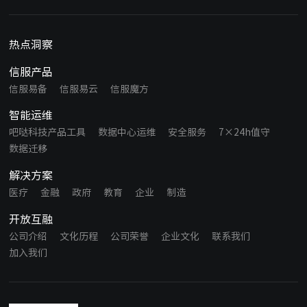
热点洞察
信服产品
信服易备
信服易云
信服魔方
智能运维
吧哒科技产品工具
数据中心运维
安全服务
7×24h值守
数据迁移
解决方案
医疗
金融
政府
教育
企业
制造
开放互融
公司介绍
文化历程
公司荣誉
企业文化
联系我们
加入我们